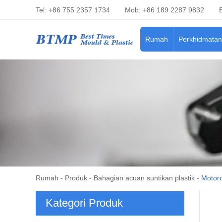
Tel: +86 755 2357 1734
Mob: +86 189 2287 9832
Rumah
Perkhidmatan
Rumah
-
Produk
-
Bahagian acuan suntikan plastik
-
Motorc
Kategori Produk