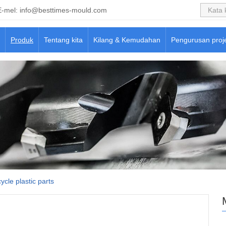
E-mel:
info@besttimes-mould.com
Produk
Tentang kita
Kilang & Kemudahan
Pengurusan proj
ycle plastic parts