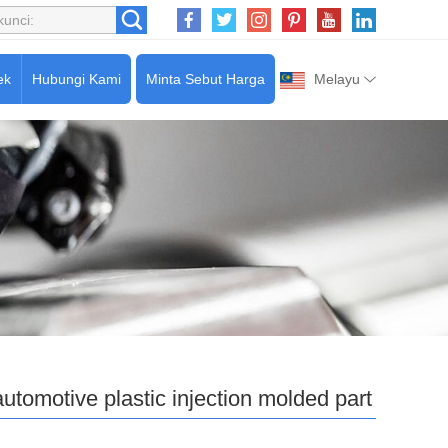
ek
Hubungi Kami
Minta Sebut Harga
Melayu
automotive plastic injection molded part