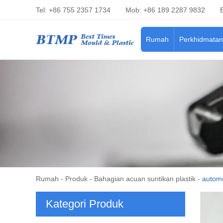
Tel: +86 755 2357 1734
Mob: +86 189 2287 9832
Rumah
Perkhidmatan
Rumah
-
Produk
-
Bahagian acuan suntikan plastik
-
automo
Kategori Produk