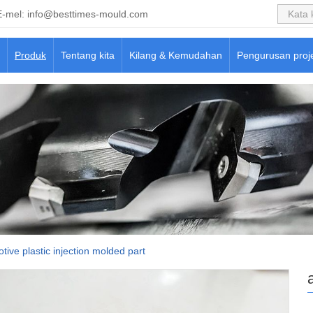
E-mel:
info@besttimes-mould.com
Produk
Tentang kita
Kilang & Kemudahan
Pengurusan proj
tive plastic injection molded part