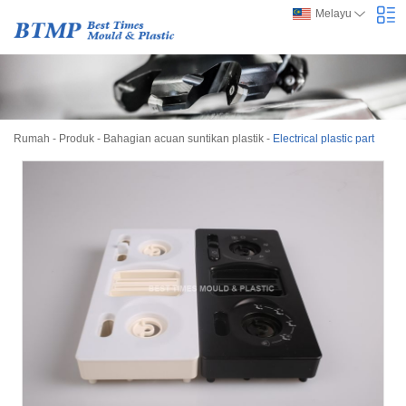
Melayu
Rumah
-
Produk
-
Bahagian acuan suntikan plastik
-
Electrical plastic part