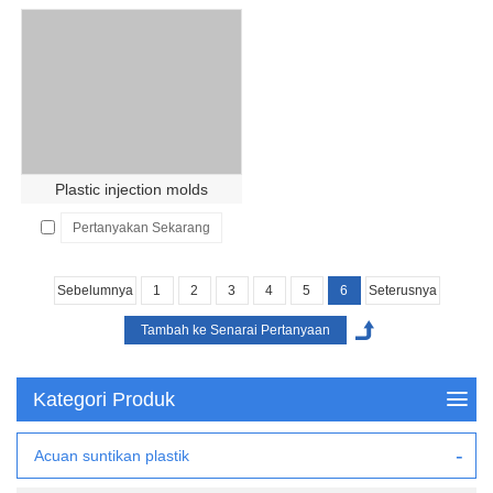
Plastic injection molds
Pertanyakan Sekarang
Sebelumnya
1
2
3
4
5
6
Seterusnya
Kategori Produk
Acuan suntikan plastik