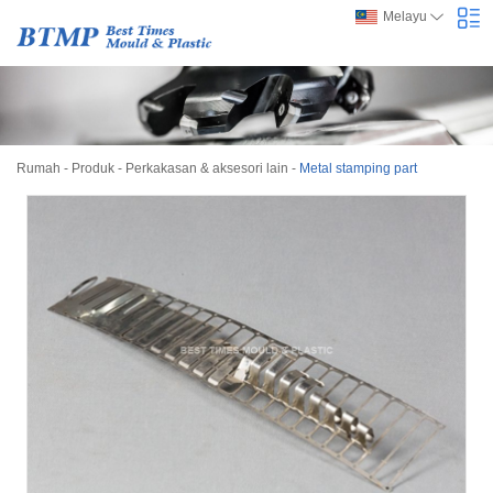
Melayu
Rumah
-
Produk
-
Perkakasan & aksesori lain
-
Metal stamping part