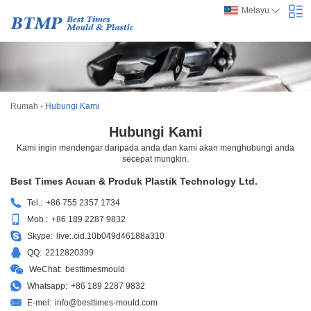
Melayu
Rumah
-
Hubungi Kami
Hubungi Kami
Kami ingin mendengar daripada anda dan kami akan menghubungi anda
secepat mungkin.
Best Times Acuan & Produk Plastik Technology Ltd.
Tel.:
+86 755 2357 1734
Mob.:
+86 189 2287 9832
Skype:
live:.cid.10b049d46188a310
QQ:
2212820399
WeChat:
besttimesmould
Whatsapp:
+86 189 2287 9832
E-mel:
info@besttimes-mould.com