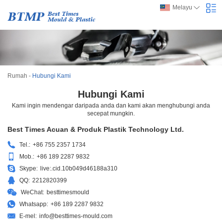
Melayu
Rumah
-
Hubungi Kami
Hubungi Kami
Kami ingin mendengar daripada anda dan kami akan menghubungi anda
secepat mungkin.
Best Times Acuan & Produk Plastik Technology Ltd.
Tel.:
+86 755 2357 1734
Mob.:
+86 189 2287 9832
Skype:
live:.cid.10b049d46188a310
QQ:
2212820399
WeChat:
besttimesmould
Whatsapp:
+86 189 2287 9832
E-mel:
info@besttimes-mould.com