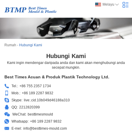
Melayu
Rumah
-
Hubungi Kami
Hubungi Kami
Kami ingin mendengar daripada anda dan kami akan menghubungi anda
secepat mungkin.
Best Times Acuan & Produk Plastik Technology Ltd.
Tel.:
+86 755 2357 1734
Mob.:
+86 189 2287 9832
Skype:
live:.cid.10b049d46188a310
QQ:
2212820399
WeChat:
besttimesmould
Whatsapp:
+86 189 2287 9832
E-mel:
info@besttimes-mould.com