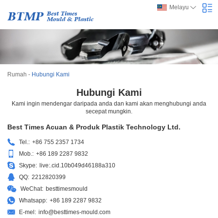
Melayu
Rumah
-
Hubungi Kami
Hubungi Kami
Kami ingin mendengar daripada anda dan kami akan menghubungi anda
secepat mungkin.
Best Times Acuan & Produk Plastik Technology Ltd.
Tel.:
+86 755 2357 1734
Mob.:
+86 189 2287 9832
Skype:
live:.cid.10b049d46188a310
QQ:
2212820399
WeChat:
besttimesmould
Whatsapp:
+86 189 2287 9832
E-mel:
info@besttimes-mould.com