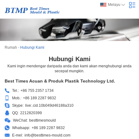
Melayu
Rumah
-
Hubungi Kami
Hubungi Kami
Kami ingin mendengar daripada anda dan kami akan menghubungi anda
secepat mungkin.
Best Times Acuan & Produk Plastik Technology Ltd.
Tel.:
+86 755 2357 1734
Mob.:
+86 189 2287 9832
Skype:
live:.cid.10b049d46188a310
QQ:
2212820399
WeChat:
besttimesmould
Whatsapp:
+86 189 2287 9832
E-mel:
info@besttimes-mould.com