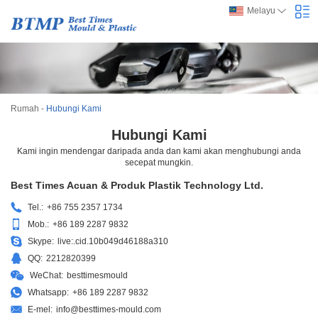
Melayu
Rumah
-
Hubungi Kami
Hubungi Kami
Kami ingin mendengar daripada anda dan kami akan menghubungi anda
secepat mungkin.
Best Times Acuan & Produk Plastik Technology Ltd.
Tel.:
+86 755 2357 1734
Mob.:
+86 189 2287 9832
Skype:
live:.cid.10b049d46188a310
QQ:
2212820399
WeChat:
besttimesmould
Whatsapp:
+86 189 2287 9832
E-mel:
info@besttimes-mould.com