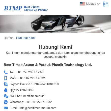
Melayu
Rumah
-
Hubungi Kami
Hubungi Kami
Kami ingin mendengar daripada anda dan kami akan menghubungi anda
secepat mungkin.
Best Times Acuan & Produk Plastik Technology Ltd.
Tel.:
+86 755 2357 1734
Mob.:
+86 189 2287 9832
Skype:
live:.cid.10b049d46188a310
QQ:
2212820399
WeChat:
besttimesmould
Whatsapp:
+86 189 2287 9832
E-mel:
info@besttimes-mould.com