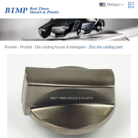
Melayu
Rumah
-
Produk
-
Die casting Acuan & bahagian
-
Zinc die casting part