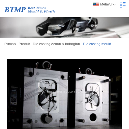
Melayu
Rumah
-
Produk
-
Die casting Acuan & bahagian
-
Die casting mould